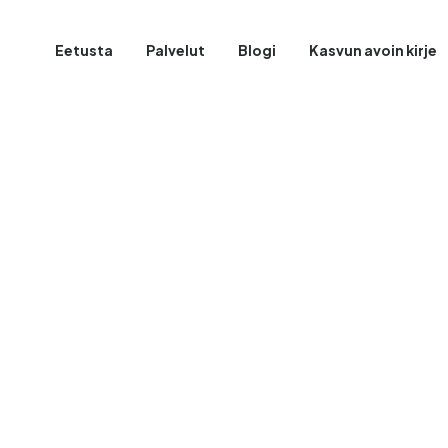
Eetusta
Palvelut
Blogi
Kasvun avoin kirje