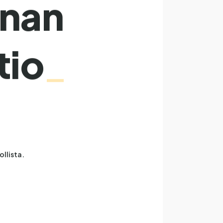
nnan
tio
ollista.