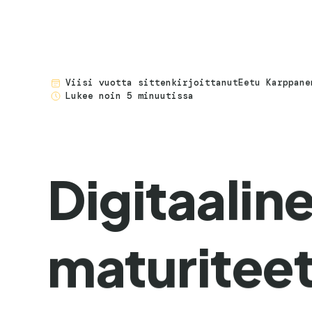
viisi vuotta sitten
kirjoittanut
Eetu Karppane
Lukee noin 5 minuutissa
Digitaalin
maturiteet