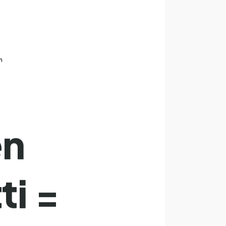
n
en
ti =