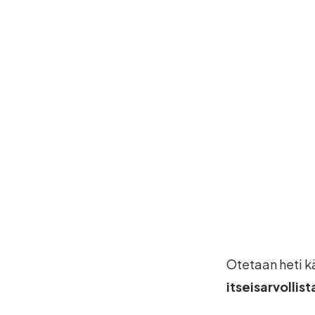
Otetaan heti k
itseisarvollist