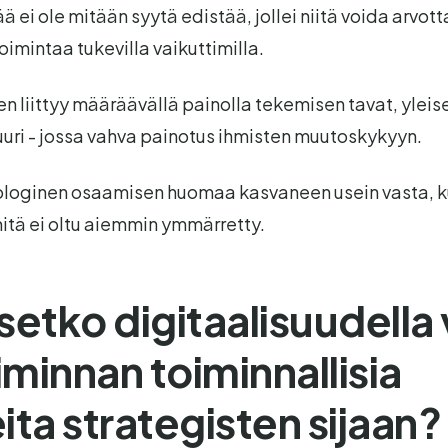
 ei ole mitään syytä edistää, jollei niitä voida arvotta
toimintaa tukevilla vaikuttimilla.
n liittyy määräävällä painolla tekemisen tavat, yleise
tuuri - jossa vahva painotus ihmisten muutoskykyyn.
ologinen osaamisen huomaa kasvaneen usein vasta, 
itä ei oltu aiemmin ymmärretty.
setko digitaalisuudella 
oiminnan toiminnallisia
ita strategisten sijaan?