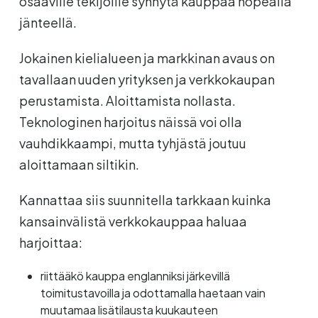
osaaville tekijöille synnytä kauppaa nopealla
jänteellä.
Jokainen kielialueen ja markkinan avaus on
tavallaan uuden yrityksen ja verkkokaupan
perustamista. Aloittamista nollasta.
Teknologinen harjoitus näissä voi olla
vauhdikkaampi, mutta tyhjästä joutuu
aloittamaan siltikin.
Kannattaa siis suunnitella tarkkaan kuinka
kansainvälistä verkkokauppaa haluaa
harjoittaa:
riittääkö kauppa englanniksi järkevillä
toimitustavoilla ja odottamalla haetaan vain
muutamaa lisätilausta kuukauteen