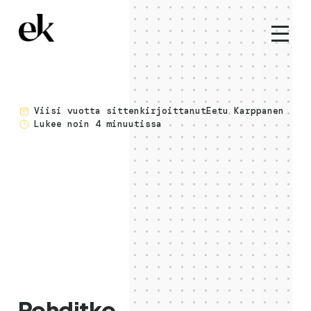
viisi vuotta sitten
kirjoittanut
Eetu Karppanen
Lukee noin 4 minuutissa
Pohditko