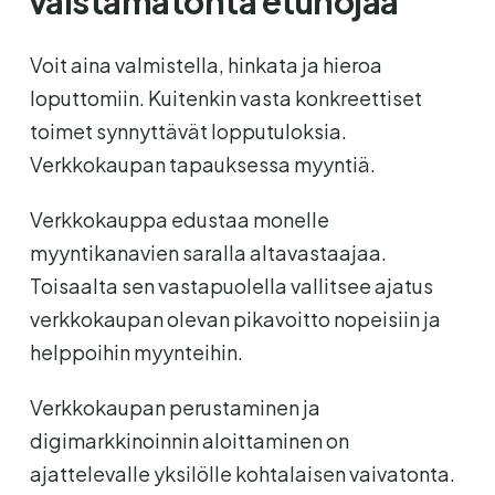
väistämätöntä etunojaa
Voit aina valmistella, hinkata ja hieroa
loputtomiin. Kuitenkin vasta konkreettiset
toimet synnyttävät lopputuloksia.
Verkkokaupan tapauksessa myyntiä.
Verkkokauppa edustaa monelle
myyntikanavien saralla altavastaajaa.
Toisaalta sen vastapuolella vallitsee ajatus
verkkokaupan olevan pikavoitto nopeisiin ja
helppoihin myynteihin.
Verkkokaupan perustaminen ja
digimarkkinoinnin aloittaminen on
ajattelevalle yksilölle kohtalaisen vaivatonta.