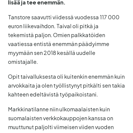
lisää ja tee enemmän.
Tanstore saavutti viidessä vuodessa 117 000
euron liikevaihdon. Taival oli pitkä ja
tekemistä paljon. Omien palkkatöiden
vaatiessa entistä enemmän päädyimme
myymään sen 2018 kesällä uudelle
omistajalle.
Opit taivalluksesta oli kuitenkin enemmän kuin
arvokkaita ja olen työllistynyt pitkälti sen takia
kahteen edeltävistä työpaikoistani.
Markkinatilanne niin ulkomaalaisten kuin
suomalaisten verkkokauppojen kanssa on
muuttunut paljolti viimeisen viiden vuoden