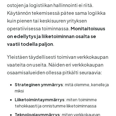
ostojen ja logistiikan hallinnointi ei riitä.
Käytännön tekemisessä pätee sama logiikka
kuin pienen tai keskisuuren yrityksen
operatiivisessa toiminnassa.
Monitaitoisuus
on edellytys ja liiketoiminnan osalta se
vaatii todella paljon
.
Yleistäen täydellisesti toimivan verkkokaupan
vaateita on useita. Näiden eri verkkokaupan
osaamisalueiden ollessa pitkälti seuraavia:
Strateginen ymmärrys
: mitä olemme, kenelle ja
miksi
Liiketoimintaymmärrys
: miten toimimme
tehokkaasti ja onnistumme liiketoiminnassa
Teknologiaymmärrys
: miten verkkokaupan