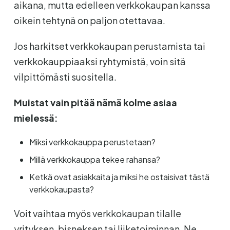
aikana, mutta edelleen verkkokaupan kanssa
oikein tehtynä on paljon otettavaa.
Jos harkitset verkkokaupan perustamista tai
verkkokauppiaaksi ryhtymistä, voin sitä
vilpittömästi suositella.
Muistat vain pitää nämä kolme asiaa
mielessä:
Miksi verkkokauppa perustetaan?
Millä verkkokauppa tekee rahansa?
Ketkä ovat asiakkaita ja miksi he ostaisivat tästä
verkkokaupasta?
Voit vaihtaa myös verkkokaupan tilalle
yrityksen, bisneksen tai liiketoiminnan. Ne