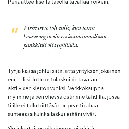
Periaatteellisella tasolla tavallaan oikein.
Virhearvio tuli esille, kun toisen
kesäsesongin ollessa kuumimmillaan
pankkitili oli tyhjillään.
Tyhjä kassa johtui siitä, että yrityksen jokainen
euro oli sidottu ostolaskuihin tavaran
aktiivisen kierron vuoksi. Verkkokauppa
myimme ja sen ohessa ostimme tahdilla, jossa
tilille ei tullut riittävän nopeasti rahaa
suhteessa kuinka laskut erääntyivät.
Yksinkertaisen pikainen oppimäärä