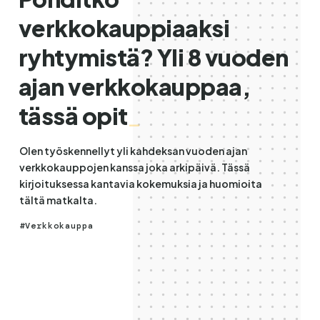
verkkokauppiaaksi
ryhtymistä? Yli 8 vuoden
ajan verkkokauppaa,
tässä opit
_
Olen työskennellyt yli kahdeksan vuoden ajan
verkkokauppojen kanssa joka arkipäivä. Tässä
kirjoituksessa kantavia kokemuksia ja huomioita
tältä matkalta.
Verkkokauppa