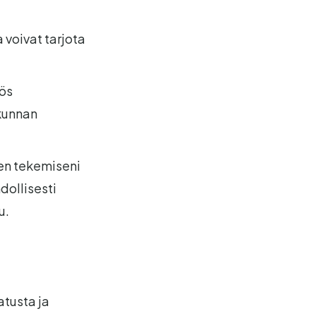
 voivat tarjota
yös
skunnan
een tekemiseni
dollisesti
u.
atusta ja