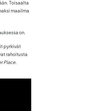
ään. Toisaalta
maksi maailma
tauksessa on.
it pyrkivät
at rahoitusta
r Place.