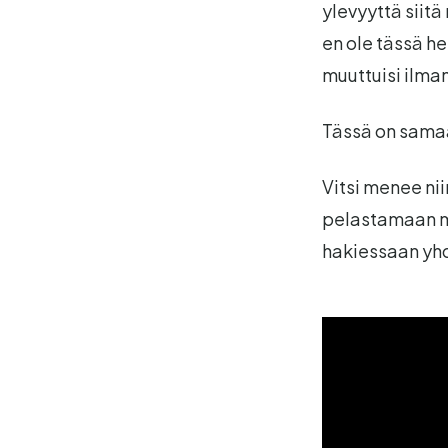
ylevyyttä siit
en ole tässä 
muuttuisi ilma
Tässä on samaa 
Vitsi menee nii
pelastamaan ma
hakiessaan yhd