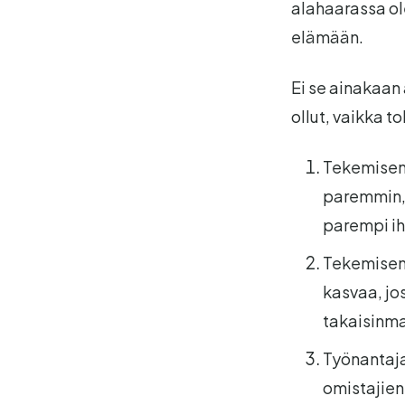
alahaarassa ol
elämään.
Ei se ainakaan
ollut, vaikka to
Tekemiseni
paremmin, 
parempi ih
Tekemiseni
kasvaa, jos
takaisinm
Työnantaja
omistajien