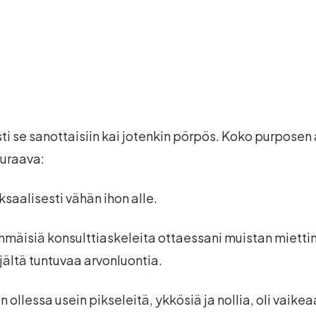
i se sanottaisiin kai jotenkin pörpös. Koko purposen 
euraava:
aalisesti vähän ihon alle.
mmäisiä konsulttiaskeleita ottaessani muistan miett
jältä tuntuvaa arvonluontia.
 ollessa usein pikseleitä, ykkösiä ja nollia, oli vaike