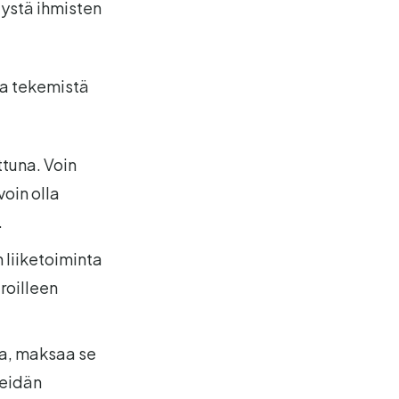
tystä ihmisten
oa tekemistä
ttuna. Voin
oin olla
.
 liiketoiminta
uroilleen
sa, maksaa se
heidän