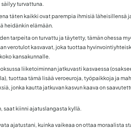
 säilyy turvattuna.
na täten kaikki ovat parempia ihmisiä läheisillensä ja
ää heidänkin elämään.
iden tarpeita on turvattu ja täytetty, tämän ohessa m
an verotulot kasvavat, joka tuottaa hyvinvointiyhtei
 koko kansakunnalle.
uoksussa liiketoiminnan jatkuvasti kasvaessa (osaks
la), tuottaa tämä lisää veroeuroja, työpaikkoja ja mah
yksiä, jonka kautta jatkuvan kasvun kaava on saavutett
n, saat kiinni ajatuslangasta kyllä.
ata ajatustani, kuinka vaikeaa on ottaa moraalista st