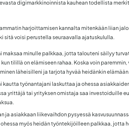
evasta digimarkkinoinnista kauhean todellista merki
 ammatin harjoittamisen kannalta mitenkään liian jal
ki sitä voisi perustella seuraavalla ajatuskululla.
 maksaa minulle palkkaa, jotta talouteni säilyy turva
kun tilillä on elämiseen rahaa. Koska voin paremmin, v
minen läheisilleni ja tarjota hyvää heidänkin elämään
 kautta työnantajani laskuttaa ja ohessa asiakkaiden
sa yrittäjä tai yrityksen omistaja saa investoiduille e
aksua.
n ja asiakkaan liikevaihdon pysyessä kasvusuunnas
 ohessa myös heidän työntekijöilleen palkkaa, jotta 