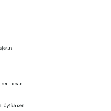
ajatus
ineeni oman
aa löytää sen