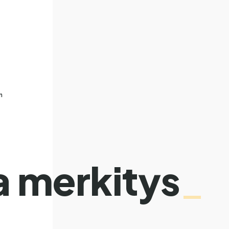
n
a merkitys
_