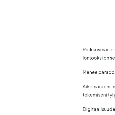
Räikkösmäisest
lontooksi on s
Menee paradoks
Aikoinani ensi
tekemiseni tyh
Digitaalisuuden