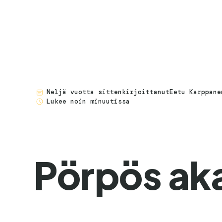
neljä vuotta sitten
kirjoittanut
Eetu Karppane
Lukee noin minuutissa
Pörpös ak