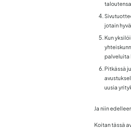
taloutensa
Sivutuottee
jotain hyv
Kun yksilö
yhteiskunn
palveluita
Pitkässä j
avustuksel
uusia yrit
Ja niin edellee
Koitan tässä av