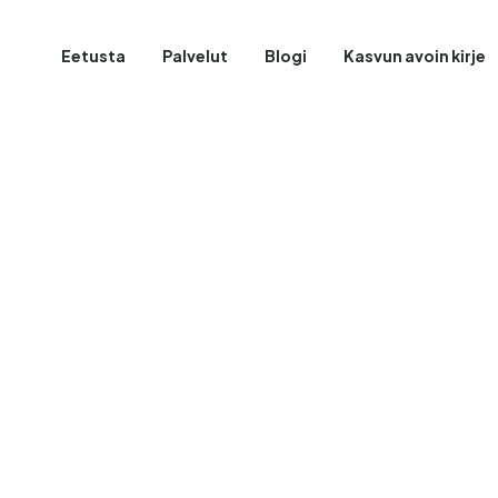
Eetusta
Palvelut
Blogi
Kasvun avoin kirje