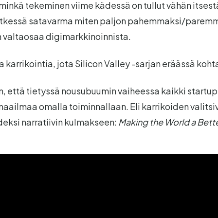
ä minkä tekeminen viime kädessä on tullut vähän itsest
hetkessä satavarma miten paljon pahemmaksi/parem
n valtaosaa digimarkkinoinnista.
karrikointia, jota Silicon Valley -sarjan eräässä koh
n, että tietyssä nousubuumin vaiheessa kaikki startup
ailmaa omalla toiminnallaan. Eli karrikoiden valitsiv
eksi narratiivin kulmakseen:
Making the World a Bette