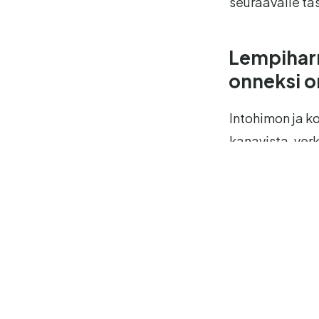
seuraavalle tas
Lempiharr
onneksi o
Intohimon ja k
kanavista,
ver
markkinoinnist
Urallani olen 
viimeisimpänä
päähäni monta 
kannan.
Nämä vuodet o