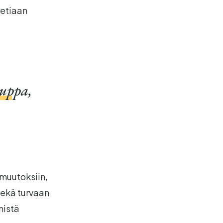
retiaan
auppa
,
 muutoksiin,
sekä turvaan
mistä