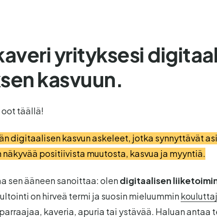
kaveri yrityksesi digitaa
sen kasvuun.
 oot täällä!
n digitaalisen kasvun askeleet, jotka synnyttävät as
n näkyvää positiivista muutosta, kasvua ja myyntiä.
taa sen ääneen sanoittaa: olen
digitaalisen liiketoimi
ultointi on hirveä termi ja suosin mieluummin
koulutta
parraajaa, kaveria, apuria tai ystävää. Haluan antaa