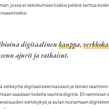
lman, jossa ei näkökulmien lisäksi pelätä tarttua konk
ansaamiseksi.
hioina digitaalinen
kauppa
,
verkkok
svun ajurit ja ratkaisut.
ä selkeyttä digitaaliseen kasvuun ja tämän vaatimiin
intaan saadaan todella vauhtia digistä. Eli varmistan 
levaisuuden sietokykyä ja autan nostamaan digiteke