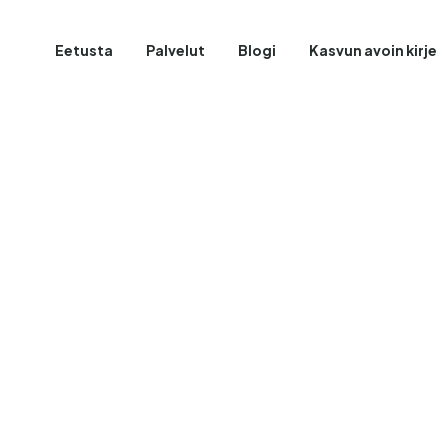
Eetusta
Palvelut
Blogi
Kasvun avoin kirje