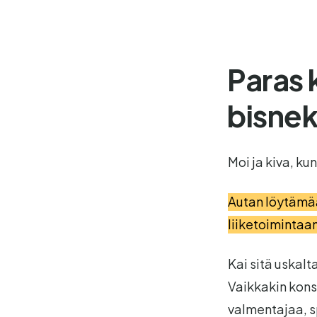
Paras 
bisnek
Moi ja kiva, kun
Autan löytämää
liiketoimintaa
Kai sitä uskal
Vaikkakin kons
valmentajaa, s