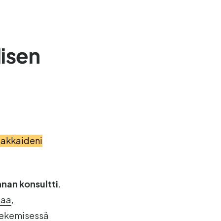
lisen
iakkaideni
nnan konsultti
.
jaa
,
 tekemisessä