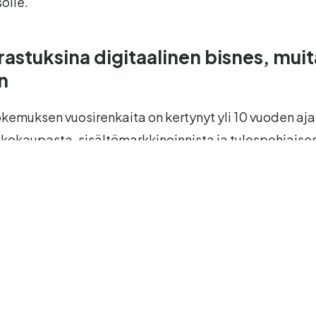
olle.
astuksina digitaalinen bisnes, muit
n
okemuksen vuosirenkaita on kertynyt yli 10 vuoden ajan
kkokaupasta
,
sisältömarkkinoinnista
ja tulospohjaise
a.
ollut verkkokauppias,
SEO-konsultti
,
verkkokauppapää
 Kekäle-vaateketjun
Chief Digital Officer
. Tehtävät 
ammatillista hattua, joita vaihdellen nykyhetkessä 
vat synnyttäneet tehokkaan työkalupakin, jolla ymm