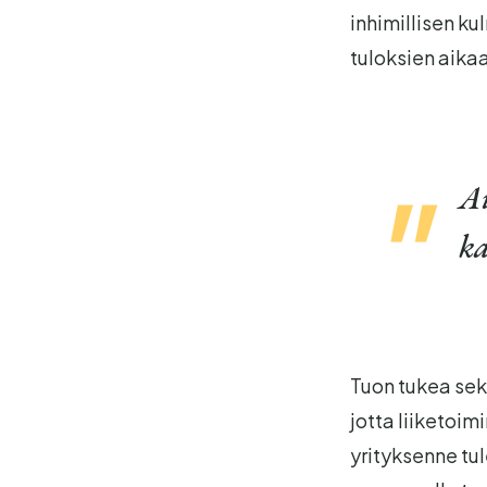
inhimillisen ku
tuloksien aika
Ai
ka
Tuon tukea sek
jotta liiketoim
yrityksenne tu