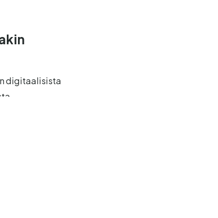
akin
 digitaalisista
sta
llikkö
ja
ovat asettaneet
edelleen
ärrän sekä